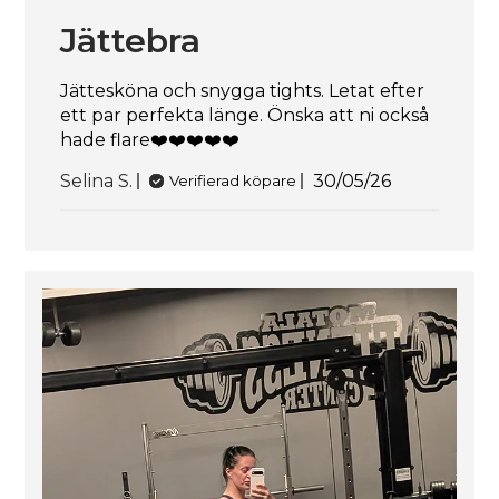
Jättebra
Jättesköna och snygga tights. Letat efter
ett par perfekta länge. Önska att ni också
hade flare❤️❤️❤️❤️❤️
Publiceringsda
Selina S.
30/05/26
Verifierad köpare