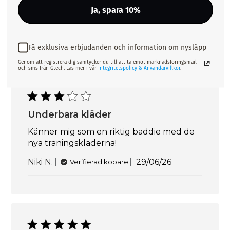
Ja, spara 10%
Jättefina
Publiceringsda
Beata N.
06/07/26
Verifierad köpare
Få exklusiva erbjudanden och information om nysläpp
Genom att registrera dig samtycker du till att ta emot marknadsföringsmail
och sms från Gtech. Läs mer i vår
Integritetspolicy & Användarvillkor
.
Underbara kläder
Känner mig som en riktig baddie med de
nya träningskläderna!
Publiceringsdatu
Niki N.
29/06/26
Verifierad köpare