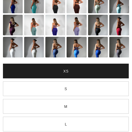
XS
S
M
L