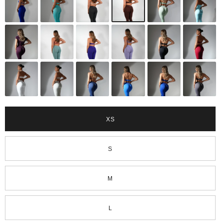
XS
S
M
L