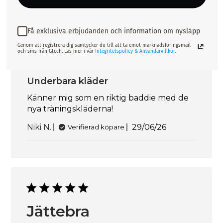
Publiceringsda
Beata N.
06/07/26
Verifierad köpare
Få exklusiva erbjudanden och information om nysläpp
Genom att registrera dig samtycker du till att ta emot marknadsföringsmail
och sms från Gtech. Läs mer i vår
Integritetspolicy & Användarvillkor
.
Underbara kläder
Känner mig som en riktig baddie med de
nya träningskläderna!
Publiceringsdatu
Niki N.
29/06/26
Verifierad köpare
Jättebra