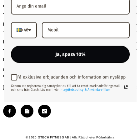
GTECH
INFORMATION
+46
KUNDSERVICE
Ja, spara 10%
NYHETSBREV
Prenumerera på vårt nyhetsbrev! Få exklusiva erbjudanden, våra senaste
nyheter och mycket mer.
Få exklusiva erbjudanden och information om nysläpp
Genom att registrera dig samtycker du till att ta emot marknadsföringsmail
Skicka
och sms från Gtech. Läs mer i vår
Integritetspolicy & Användarvillkor
.
© 2026 GTECH FITNESS AB | Alla Rättigheter Förbehållna