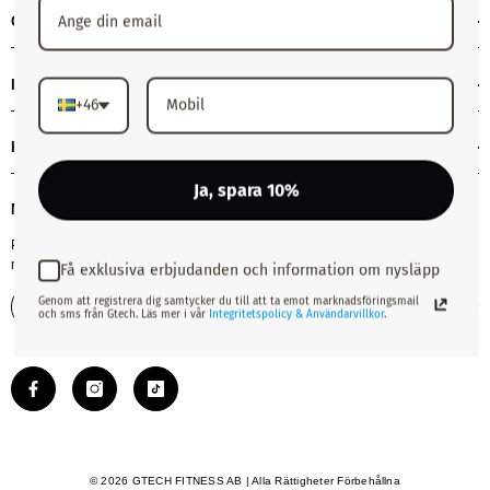
GTECH
INFORMATION
+46
KUNDSERVICE
Ja, spara 10%
NYHETSBREV
Prenumerera på vårt nyhetsbrev! Få exklusiva erbjudanden, våra senaste
nyheter och mycket mer.
Få exklusiva erbjudanden och information om nysläpp
Genom att registrera dig samtycker du till att ta emot marknadsföringsmail
Skicka
och sms från Gtech. Läs mer i vår
Integritetspolicy & Användarvillkor
.
© 2026 GTECH FITNESS AB | Alla Rättigheter Förbehållna