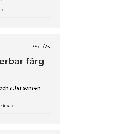
are
Publiceringsdatum
29/11/25
erbar färg
och sitter som en
d köpare