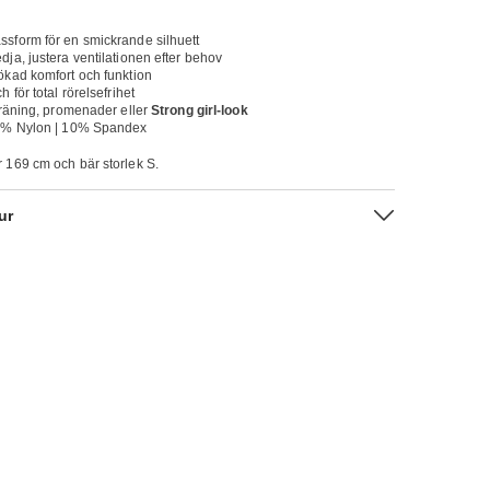
ssform för en smickrande silhuett
dja, justera ventilationen efter behov
ökad komfort och funktion
h för total rörelsefrihet
 träning, promenader eller
Strong girl-look
90% Nylon | 10% Spandex
 169 cm och bär storlek S.
ur