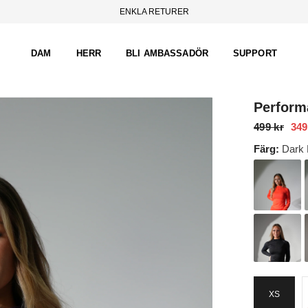
ENKLA RETURER
DAM
HERR
BLI AMBASSADÖR
SUPPORT
Perform
499 kr
349
Färg:
Dark 
XS