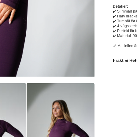
Detaljer:
✔️ Slimmad pa
✔️ Halv dragke
✔️ Tumhål för 
✔️ 4-vägsstretc
✔️ Perfekt för
✔️ Material: 
📏 Modellen är
Frakt & Ret