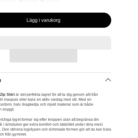
Lägg i varukorg
g
ip Shirt
är det perfekta lagret för att ta dig genom allt från
ll maxpuls eller bara en aktiv vardag med stil. Med en
ssform, halv dragkedja och mjukt material som är både
ch snyggt.
etchiga tyget formar sig efter kroppen utan att begränsa din
l i ärmsluten ger extra komfort och stabilitet under dina mest
s. Den stilrena logotypen och slimmade formen gör att du kan bära
och från gymmet.