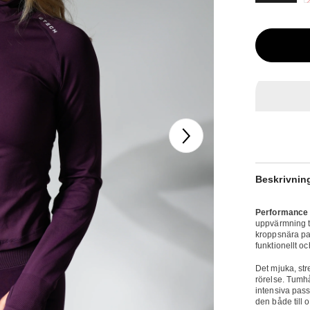
Beskrivnin
Performance Z
uppvärmning ti
kroppsnära pa
funktionellt o
Det mjuka, str
rörelse. Tumhå
intensiva pas
den både till 