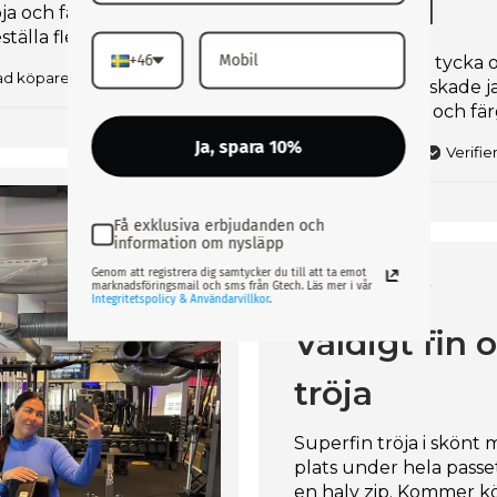
material
a och färgen är ju 🔥
tälla fler
+46
Brukar typ inte tycka 
rad köpare
men den här älskade j
skön på huden och färg
Ja, spara 10%
Huguette M.
Verifi
Få exklusiva erbjudanden och
information om nysläpp
Genom att registrera dig samtycker du till att ta emot
marknadsföringsmail och sms från Gtech. Läs mer i vår
Integritetspolicy & Användarvillkor
.
Väldigt fin
tröja
Superfin tröja i skönt 
plats under hela passet
en halv zip. Kommer köp