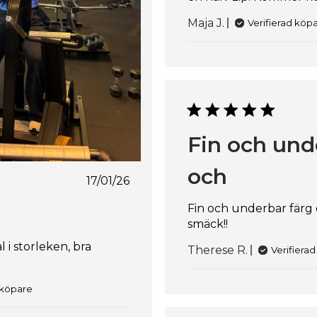
Maja J.
Verifierad köp
Fin och und
och
Publiceringsdatum
17/01/26
Fin och underbar färg 
smäck!!
 i storleken, bra
Therese R.
Verifiera
 köpare