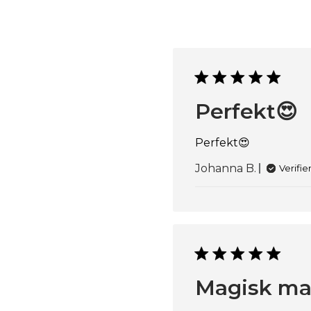
Perfekt😍
Perfekt😍
Johanna B.
Verifi
Magisk mat