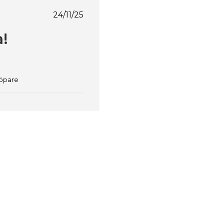
Publiceringsdatum
24/11/25
a!
köpare