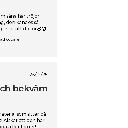
om såna här tröjor
ag, den kändes så
en är att dö för🥰🥰
erad köpare
Publiceringsdatum
25/12/25
 och bekväm
material som sitter på
! Älskar att den har
as i fler färger!