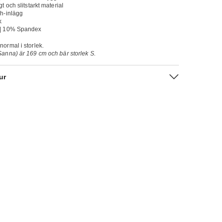
t och slitstarkt material
bh-inlägg
k
 | 10% Spandex
normal i storlek.
anna) är 169 cm och bär storlek S.
ur