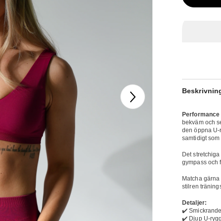
Beskrivnin
Performance
bekväm och se 
den öppna U-r
samtidigt som r
Det stretchiga 
gympass och fö
Matcha gärna 
stilren tränings
Detaljer:
✔️ Smickrande 
✔️ Djup U-ryg