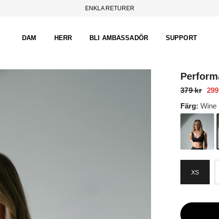
ENKLA RETURER
DAM
HERR
BLI AMBASSADÖR
SUPPORT
Perform
379 kr
299
Färg:
Wine 
XS