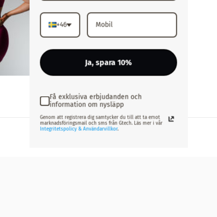
+46
Ja, spara 10%
Få exklusiva erbjudanden och
information om nysläpp
Genom att registrera dig samtycker du till att ta emot
marknadsföringsmail och sms från Gtech. Läs mer i vår
Integritetspolicy & Användarvillkor
.
DU KANSKE OCKSÅ GILLAR