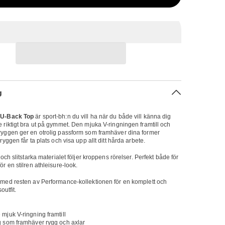
g
 U-Back Top
är sport-bh:n du vill ha när du både vill känna dig
riktigt bra ut på gymmet. Den mjuka V-ringningen framtill och
yggen ger en otrolig passform som framhäver dina former
yggen får ta plats och visa upp allt ditt hårda arbete.
och slitstarka materialet följer kroppens rörelser. Perfekt både för
r en stilren athleisure-look.
med resten av Performance-kollektionen för en komplett och
outfit.
mjuk V-ringning framtill
g som framhäver rygg och axlar