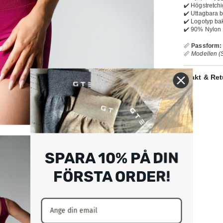
✔️ Högstretchig
✔️ Uttagbara 
✔️ Logotyp ba
✔️ 90% Nylon
📏
Passform:
📏
Modellen (S
Frakt & Ret
SPARA 10% PÅ DIN
FÖRSTA ORDER!