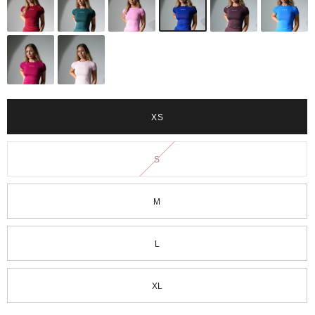
XS
S
M
L
XL