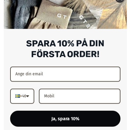
En ny favorit!
Publiceringsda
Louise D.
16/12/25
Verifierad köpare
SPARA 10% PÅ DIN
FÖRSTA ORDER!
Så skönt och snygg
Så skönt och snygg
Publiceringsda
Sandra L.
12/12/25
Verifierad köpare
+46
Ja, spara 10%