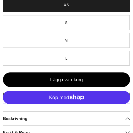
XS
S
M
L
Lägg i varukorg
Beskrivning
Frakt & Retur