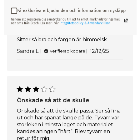
Sitter så bra och
Få exklusiva erbjudanden och information om nysläpp
Genom att registrera dig samtycker du till att ta emot marknadsföringsmail
färgen
och sms från Gtech. Läs mer i vår
Integritetspolicy & Användarvillkor
.
Sitter så bra och färgen är himmelsk
Publiceringsda
Sandra L.
12/12/25
Verifierad köpare
Önskade så att de skulle
Önskade så att de skulle passa. Ser så fina
ut och har spanat länge på de. Tyvärr var
storleken i minsta laget och materialet
kändes aningen ”hårt”. Blev tyvärr en
retur för mig.