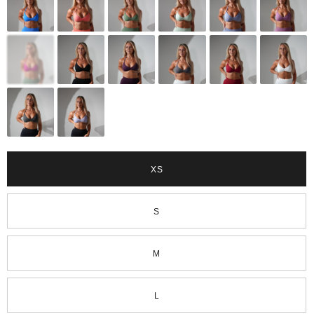
XS
S
M
L