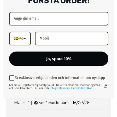
FÖRSTA ORDER!
Publiceringsda
Ellika B.
04/08/26
Verifierad köpare
+46
Obekväm och opraktisk
Har 70A i bh storlek och tog storlek S.
Ja, spara 10%
Bandet runt nacken korvar sig och det
gör ont i nacken, synd att man inte kan
justera den, önskar kanske att bandet var
Få exklusiva erbjudanden och information om nysläpp
tjockare (så att det inte belastar lika
Genom att registrera dig samtycker du till att ta emot marknadsföringsmail
mycket). Kan absolut inte köra rygg på
och sms från Gtech. Läs mer i vår
Integritetspolicy & Användarvillkor
.
gymmet i de...
Läs mer
Publiceringsdat
Malin P.
16/07/26
Verifierad köpare