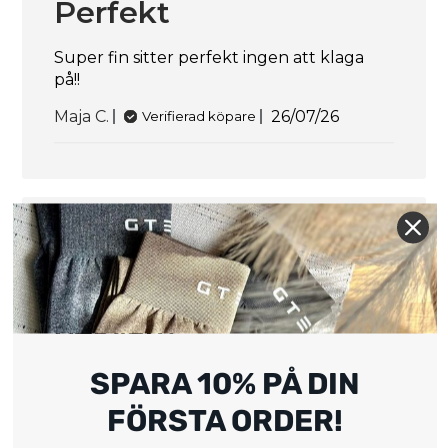
Perfekt
Super fin sitter perfekt ingen att klaga
på!!
Publiceringsdat
Maja C.
26/07/26
Verifierad köpare
Fin och ganska
bekväm
Synd att man inte kan justera bandet i
SPARA 10% PÅ DIN
nacken. Jättesnygg men bandet runt
FÖRSTA ORDER!
nacken korvar sig ibland