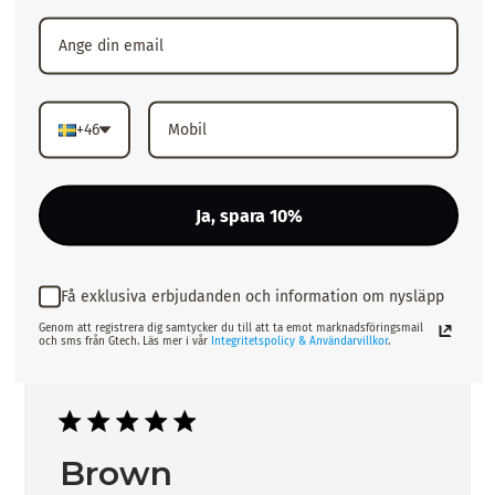
Publiceringsdat
Malin P.
16/07/26
Verifierad köpare
+46
🥰🥰
Ja, spara 10%
Super snygg o skön
Publiceringsdat
Alice M.
26/06/26
Verifierad köpare
Få exklusiva erbjudanden och information om nysläpp
Genom att registrera dig samtycker du till att ta emot marknadsföringsmail
och sms från Gtech. Läs mer i vår
Integritetspolicy & Användarvillkor
.
Brown