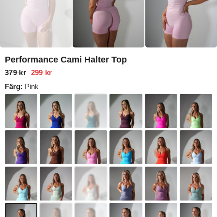
Performance Cami Halter Top
379 kr
299 kr
Färg:
Pink