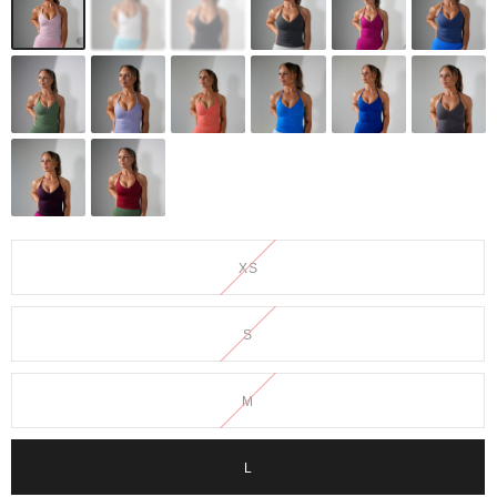
XS
S
M
L