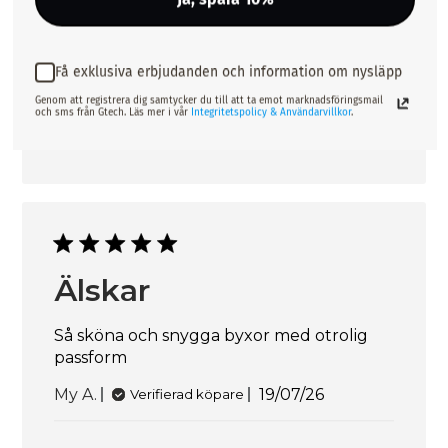
Sjukaste
Få exklusiva erbjudanden och information om nysläpp
Såå sköna och riktigt fina på 😍 ääälskar
Genom att registrera dig samtycker du till att ta emot marknadsföringsmail
och sms från Gtech. Läs mer i vår
Integritetspolicy & Användarvillkor
.
Publicering
Anastasia D.
19/07/26
Verifierad köpare
Älskar
Så sköna och snygga byxor med otrolig
passform
Publiceringsdatum
My A.
19/07/26
Verifierad köpare