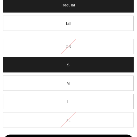
Regular
Tall
XS
S
M
L
XL