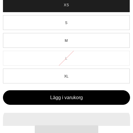
XS
S
M
L
XL
Lägg i varukorg