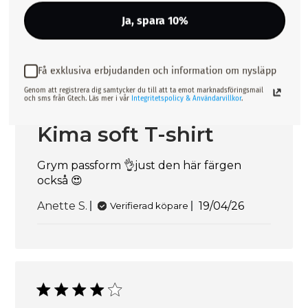
Publiceringsda
Felicia L.
20/04/26
Verifierad köpare
Ja, spara 10%
Få exklusiva erbjudanden och information om nysläpp
Genom att registrera dig samtycker du till att ta emot marknadsföringsmail
och sms från Gtech. Läs mer i vår
Integritetspolicy & Användarvillkor
.
Kima soft T-shirt
Grym passform 👌just den här färgen
också 😍
Publiceringsd
Anette S.
19/04/26
Verifierad köpare