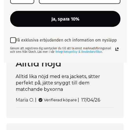
och känner mig snygg i den!
Publiceringsd
Anette S.
19/04/26
Verifierad köpare
Ja, spara 10%
Få exklusiva erbjudanden och information om nysläpp
Genom att registrera dig samtycker du till att ta emot marknadsföringsmail
och sms från Gtech. Läs mer i vår
Integritetspolicy & Användarvillkor
.
Alltid nöjd
Alltid lika nöjd med era jackets, sitter
perfekt på, jätte snyggt till dem
matchande byxorna
Publiceringsda
Maria O.
17/04/26
Verifierad köpare