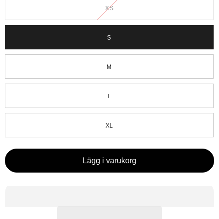
XS
S
M
L
XL
Lägg i varukorg