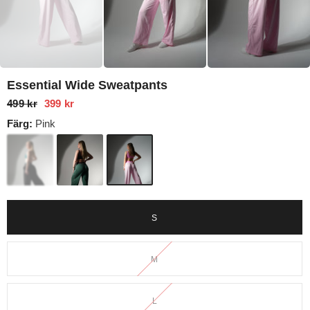
Essential Wide Sweatpants
499 kr
399 kr
Färg:
Pink
S
M
L