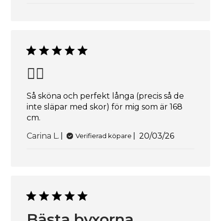
👌🏽
Så sköna och perfekt långa (precis så de
inte släpar med skor) för mig som är 168
cm.
Publiceringsda
Carina L.
20/03/26
Verifierad köpare
Bästa byxorna