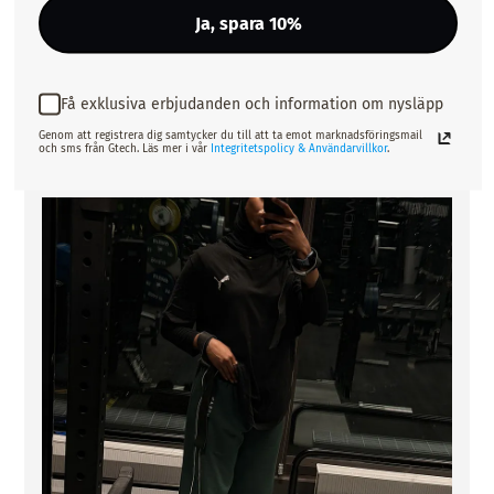
Sitter som ett smäck! Perfekta att ha å
Ja, spara 10%
värma upp i eller bara ha till vardags. Jag
är 176cm lång och har stl M.
Publiceringsdat
Ninni R.
15/03/26
Verifierad köpare
Få exklusiva erbjudanden och information om nysläpp
Genom att registrera dig samtycker du till att ta emot marknadsföringsmail
och sms från Gtech. Läs mer i vår
Integritetspolicy & Användarvillkor
.