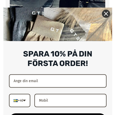
SPARA 10% PÅ DIN
FÖRSTA ORDER!
Sköna, rymliga och
+46
snygga!