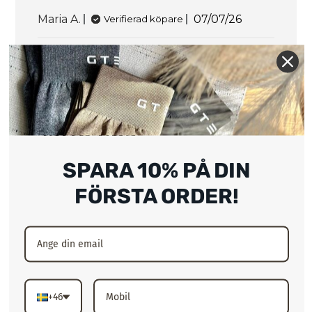
Publiceringsda
Maria A.
07/07/26
Verifierad köpare
Jätte fina
SPARA 10% PÅ DIN
Super fina, något stora så behövde gå ner
en storlek.
FÖRSTA ORDER!
Publiceringsda
Tindra N.
17/05/26
Verifierad köpare
+46