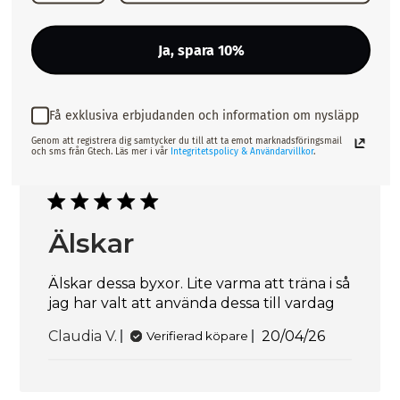
Kanon
Ja, spara 10%
Kanon
Publicering
Susanne S.
20/04/26
Verifierad köpare
Få exklusiva erbjudanden och information om nysläpp
Genom att registrera dig samtycker du till att ta emot marknadsföringsmail
och sms från Gtech. Läs mer i vår
Integritetspolicy & Användarvillkor
.
Älskar
Älskar dessa byxor. Lite varma att träna i så
jag har valt att använda dessa till vardag
Publiceringsd
Claudia V.
20/04/26
Verifierad köpare