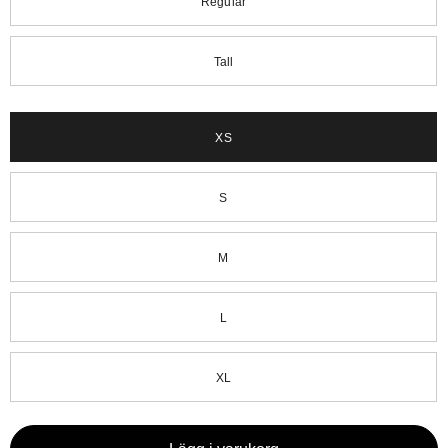
Regular
Tall
XS
S
M
L
XL