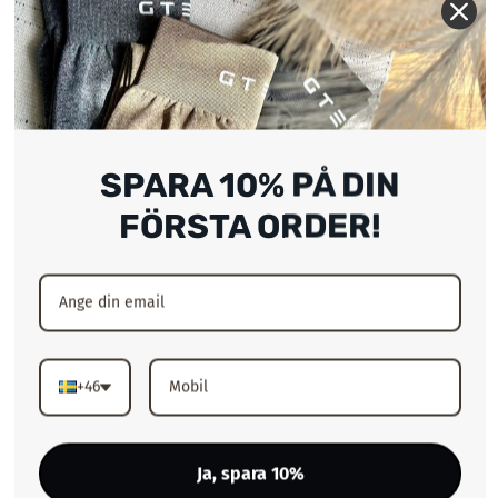
Publicerings
Josefine F.
08/07/26
Verifierad köpare
SPARA 10% PÅ DIN
Nöjd
FÖRSTA ORDER!
Älskar Align shortsen, sitter så bra och är
töjbara i låren så dom ej sitter åt för hårt 😍
formar så fint med 😍
Publiceringsdatu
Elin F.
06/07/26
Verifierad köpare
+46
Ja, spara 10%