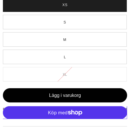
XS
S
M
L
XL
Lägg i varukorg